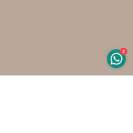
2
Onze contactgegevens
info@oels.nl
+31 (0)6 800 550 76