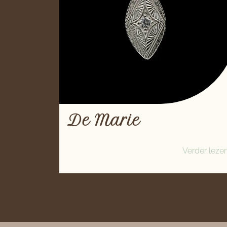
De Marie
Verder leze