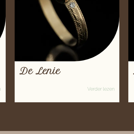
De Lenie
n
Verder lezen