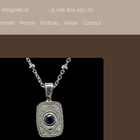
info@oels.nl
+31 (0)6 800 550 76
ensten
Proces
Portfolio
Atelier
Contact